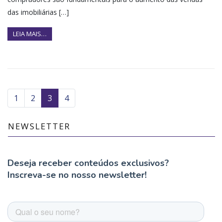
das imobiliárias […]
LEIA MAIS…
1
2
3
4
NEWSLETTER