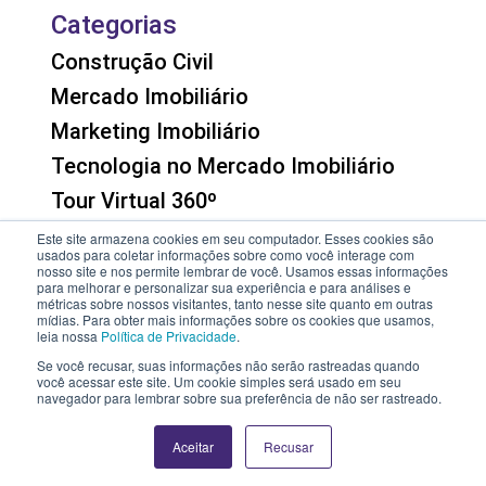
Categorias
Construção Civil
Mercado Imobiliário
Marketing Imobiliário
Tecnologia no Mercado Imobiliário
Tour Virtual 360º
Venda e Locação de Imóveis
Este site armazena cookies em seu computador. Esses cookies são
usados para coletar informações sobre como você interage com
Contato
nosso site e nos permite lembrar de você. Usamos essas informações
para melhorar e personalizar sua experiência e para análises e
métricas sobre nossos visitantes, tanto nesse site quanto em outras
contato@banib.com
mídias. Para obter mais informações sobre os cookies que usamos,
leia nossa
Política de Privacidade
.
(11) 95959-4015
Se você recusar, suas informações não serão rastreadas quando
você acessar este site. Um cookie simples será usado em seu
navegador para lembrar sobre sua preferência de não ser rastreado.
© 2019 Todos direitos reservados. Desenvolvido por:
Banib
Aceitar
Recusar