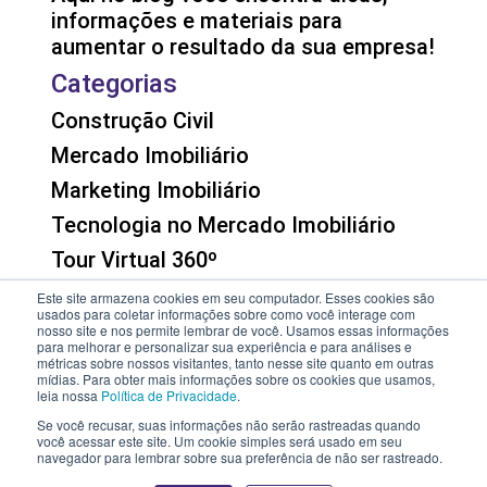
informações e materiais para
aumentar o resultado da sua empresa!
Categorias
Construção Civil
Mercado Imobiliário
Marketing Imobiliário
Tecnologia no Mercado Imobiliário
Tour Virtual 360º
Venda e Locação de Imóveis
Este site armazena cookies em seu computador. Esses cookies são
usados para coletar informações sobre como você interage com
Contato
nosso site e nos permite lembrar de você. Usamos essas informações
para melhorar e personalizar sua experiência e para análises e
métricas sobre nossos visitantes, tanto nesse site quanto em outras
contato@banib.com
mídias. Para obter mais informações sobre os cookies que usamos,
leia nossa
Política de Privacidade
.
(11) 95959-4015
Se você recusar, suas informações não serão rastreadas quando
você acessar este site. Um cookie simples será usado em seu
navegador para lembrar sobre sua preferência de não ser rastreado.